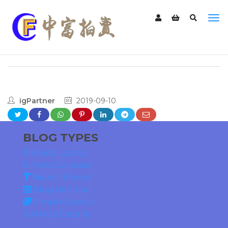
igPartner
2019-09-10
BLOG TYPES
Boxed Layout
Posts Carousel
News Filtered
Blog Minimal
Simple Layout
Article Details