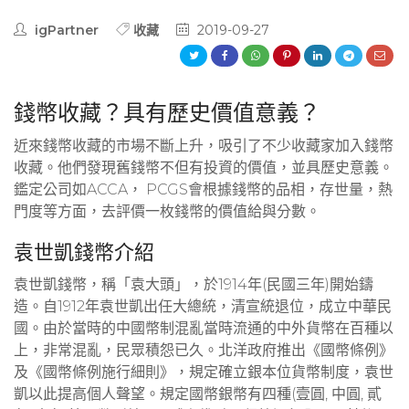
igPartner
收藏
2019-09-27
錢幣收藏？具有歷史價值意義？
近來錢幣收藏的市場不斷上升，吸引了不少收藏家加入錢幣
收藏。他們發現舊錢幣不但有投資的價值，並具歷史意義。
鑑定公司如ACCA， PCGS會根據錢幣的品相，存世量，熱
門度等方面，去評價一枚錢幣的價值給與分數。
袁世凱錢幣介紹
袁世凱錢幣，稱「袁大頭」，於1914年(民國三年)開始鑄
造。自1912年袁世凱出任大總統，清宣統退位，成立中華民
國。由於當時的中國幣制混亂當時流通的中外貨幣在百種以
上，非常混亂，民眾積怨已久。北洋政府推出《國幣條例》
及《國幣條例施行細則》，規定確立銀本位貨幣制度，袁世
凱以此提高個人聲望。規定國幣銀幣有四種(壹圓, 中圓, 貳